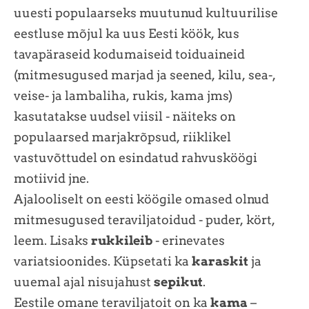
uuesti populaarseks muutunud kultuurilise
eestluse mõjul ka uus Eesti köök, kus
tavapäraseid kodumaiseid toiduaineid
(mitmesugused marjad ja seened, kilu, sea-,
veise- ja lambaliha, rukis, kama jms)
kasutatakse uudsel viisil - näiteks on
populaarsed marjakrõpsud, riiklikel
vastuvõttudel on esindatud rahvusköögi
motiivid jne.
Ajalooliselt on eesti köögile omased olnud
mitmesugused teraviljatoidud - puder, kört,
leem. Lisaks
rukkileib
- erinevates
variatsioonides. Küpsetati ka
karaskit
ja
uuemal ajal nisujahust
sepikut
.
Eestile omane teraviljatoit on ka
kama
–