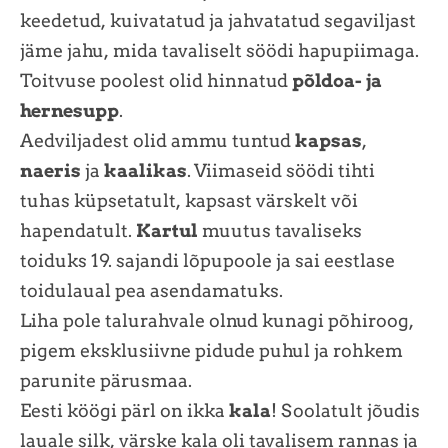
keedetud, kuivatatud ja jahvatatud segaviljast
jäme jahu, mida tavaliselt söödi hapupiimaga.
Toitvuse poolest olid hinnatud
põldoa- ja
hernesupp
.
Aedviljadest olid ammu tuntud
kapsas
,
naeris
ja
kaalikas
. Viimaseid söödi tihti
tuhas küpsetatult, kapsast värskelt või
hapendatult.
Kartul
muutus tavaliseks
toiduks 19. sajandi lõpupoole ja sai eestlase
toidulaual pea asendamatuks.
Liha pole talurahvale olnud kunagi põhiroog,
pigem eksklusiivne pidude puhul ja rohkem
parunite pärusmaa.
Eesti köögi pärl on ikka
kala
! Soolatult jõudis
lauale silk, värske kala oli tavalisem rannas ja