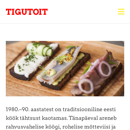
TIGUTOIT
1980.–90. aastatest on traditsiooniline eesti
köök tähtsust kaotamas. Tänapäeval areneb
rahvusvahelise köögi, rohelise mõtteviisi ja