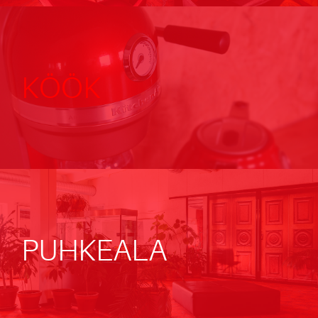
KÖÖK
PUHKEALA