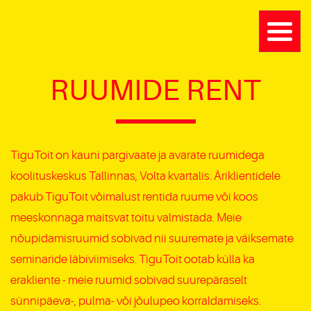
RUUMIDE RENT
TiguToit on kauni pargivaate ja avarate ruumidega
koolituskeskus Tallinnas, Volta kvartalis. Äriklientidele
pakub TiguToit võimalust rentida ruume või koos
meeskonnaga maitsvat toitu valmistada. Meie
nõupidamisruumid sobivad nii suuremate ja väiksemate
seminaride läbiviimiseks.
TiguToit ootab külla ka
erakliente - meie ruumid sobivad suurepäraselt
sünnipäeva-, pulma- või jõulupeo korraldamiseks.